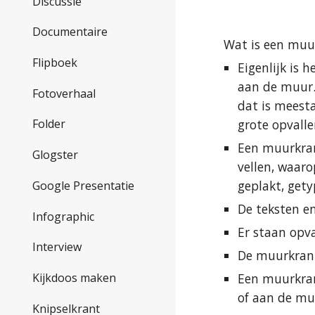
Discussie
Documentaire
Wat is een muu
Flipboek
Eigenlijk is 
aan de muur. 
Fotoverhaal
dat is meest
grote opvall
Folder
Een muurkran
Glogster
vellen, waaro
geplakt, gety
Google Presentatie
De teksten e
Infographic
Er staan opva
Interview
De muurkran
Een muurkran
Kijkdoos maken
of aan de mu
Knipselkrant