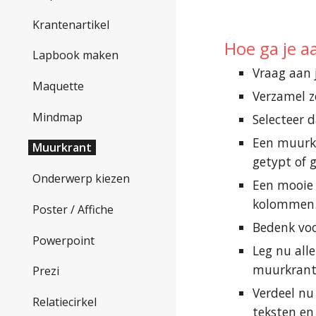
Krantenartikel
Hoe ga je a
Lapbook maken
Vraag aan 
Maquette
Verzamel z
Mindmap
Selecteer 
Een muurkr
Muurkrant
getypt of g
Onderwerp kiezen
Een mooie 
kolommen. 
Poster / Affiche
Bedenk voo
Powerpoint
Leg nu alle
muurkrant
Prezi
Verdeel nu
Relatiecirkel
teksten en 