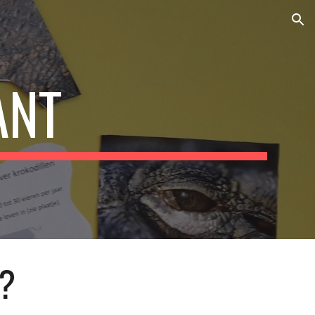
ion
ANT
?